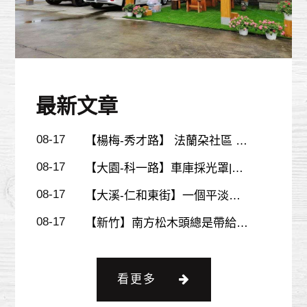
間那你一定要搭建一座南方松採
09-30
20個最多人喜愛的南方松停車
光罩，木材的溫暖質地可以為家
棚設計
09-23
15個你也會喜歡的木頭南方松
添加自然溫馨氛圍。
停車棚設計
08-17
【全台最新/作品集】從北到
南，精選作品集帶你探索質感生
08-17
【苗栗/苑裡】今天又來分享一
最新文章
活。
個也是渡假農莊行動木屋延伸架
08-17
【楊梅-秀才路】 法蘭朶社區 連
高觀景露台案子。
多戶 運用南方松木頭打造一座
08-17
【大園-科一路】車庫採光罩|南
舒適又溫暖的空間
方松打造戶外停車棚為愛車贏面
08-17
【大溪-仁和東街】一個平淡的
子的絕美設計~
陽露台也可以成為我們快樂的小
08-17
【新竹】南方松木頭總是帶給人
綠洲
溫暖X悠閒 的氛圍~
09-30
【大溪/落羽松】如果你有個空
間那你一定要搭建一座南方松採
09-30
20個最多人喜愛的南方松停車
光罩，木材的溫暖質地可以為家
棚設計
看更多
09-23
15個你也會喜歡的木頭南方松
添加自然溫馨氛圍。
停車棚設計