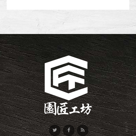
08-17
【全台最新/作品集】從北到
南，精選作品集帶你探索質感生
08-17
【苗栗/苑裡】今天又來分享一
活。
個也是渡假農莊行動木屋延伸架
08-17
【楊梅-秀才路】 法蘭朶社區 連
高觀景露台案子。
多戶 運用南方松木頭打造一座
08-17
【大園-科一路】車庫採光罩|南
舒適又溫暖的空間
方松打造戶外停車棚為愛車贏面
子的絕美設計~