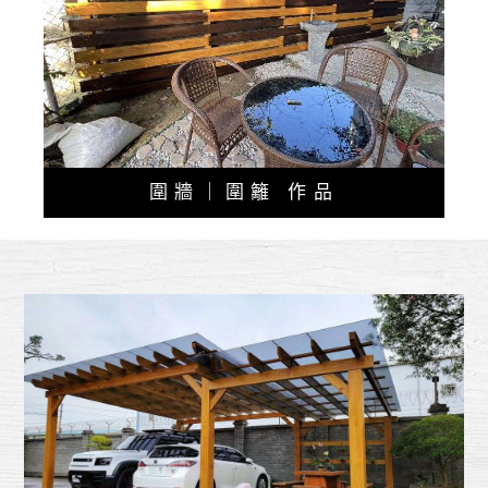
圍牆｜圍籬 作品
08-17
【新竹】南方松木頭總是帶給人
溫暖X悠閒 的氛圍~
09-30
【大溪/落羽松】如果你有個空