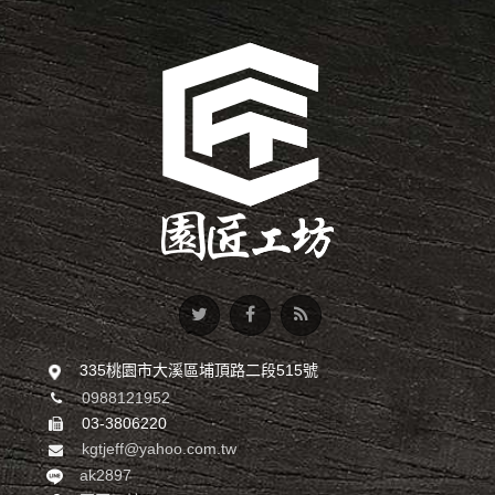
335桃園市大溪區埔頂路二段515號
0988121952
03-3806220
kgtjeff@yahoo.com.tw
ak2897