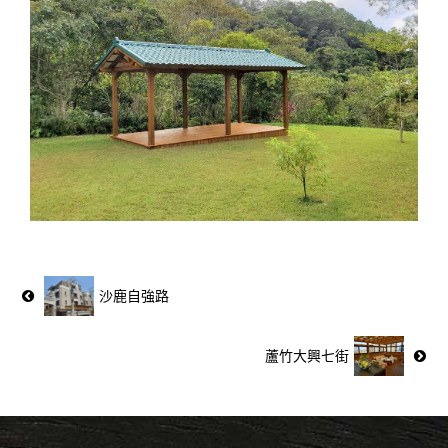
沙鹿自強路
蘆竹大興七街