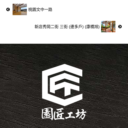
桃園文中一路
新店秀岡二街 三街 (連多戶) (康橋旭)