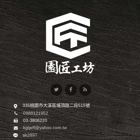
335桃園市大溪區埔頂路二段515號
0988121952
03-3806220
kgtjeff@yahoo.com.tw
ak2897