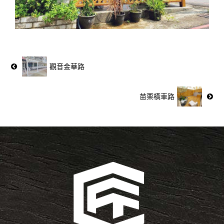
觀音金華路
苗栗橫車路