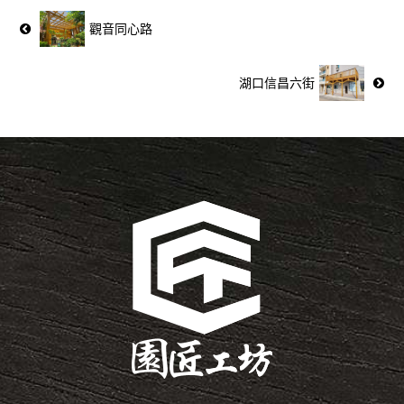
觀音同心路
湖口信昌六街